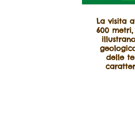
La visita 
600 metri,
illustran
geologico
delle te
caratter