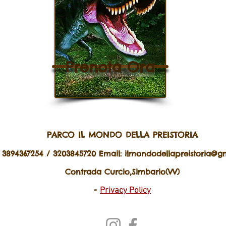
Prenota Ora
PARCO IL MONDO DELLA PREISTORIA
. 3894367254 / 3203845720 Email:
ilmondodellapreistoria@g
Contrada Curcio,Simbario(VV)
-
Privacy Policy