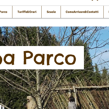
 Parco
Tariffe&Orari
Scuole
ComeArrivare&Contatti
a Parco