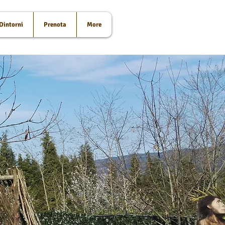
Dintorni
Prenota
More