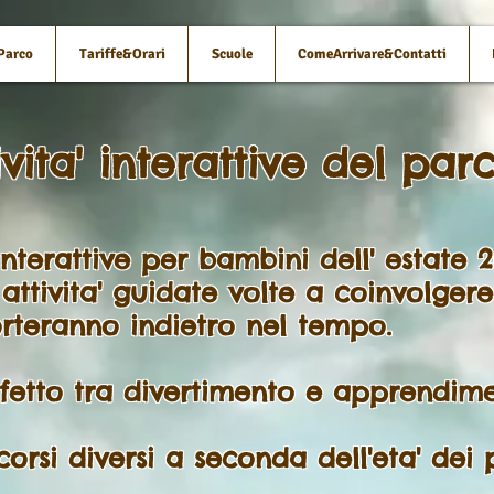
 Parco
Tariffe&Orari
Scuole
ComeArrivare&Contatti
ivita' interattive del par
 interattive per bambini dell' estate 
attivita' guidate volte a coinvolgere 
porteranno indietro nel tempo.
etto tra divertimento e apprendime
si diversi a seconda dell'eta' dei p