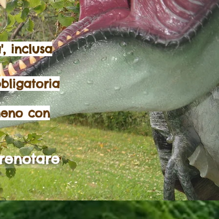
, inclusa
bligatoria
meno con
renotare