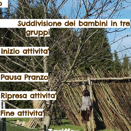
co
ddivisione dei bambini in tre
gruppi
nizio
attivita
'
usa Pranzo
ipresa
attivita
'
ine
attivita
'