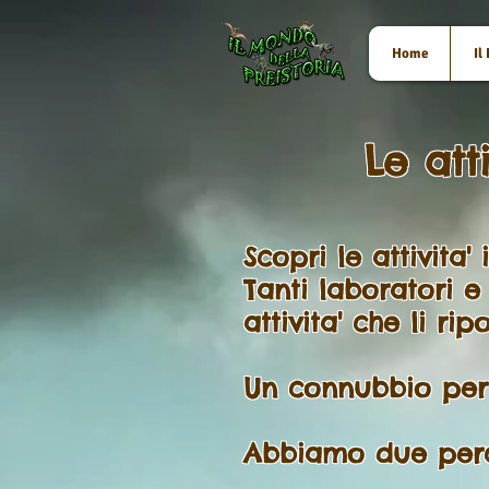
Home
Il
Le att
Scopri le attivita'
Tanti
laboratori e 
attivita' che li ri
Un connubbio perf
Abbiamo due percor