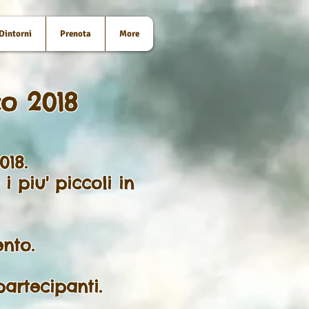
Dintorni
Prenota
More
co 2018
2018.
i piu' piccoli in
nto.
artecipanti.