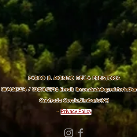
PARCO IL MONDO DELLA PREISTORIA
. 3894367254 / 3203845720 Email:
ilmondodellapreistoria@g
Contrada Curcio,Simbario(VV)
-
Privacy Policy