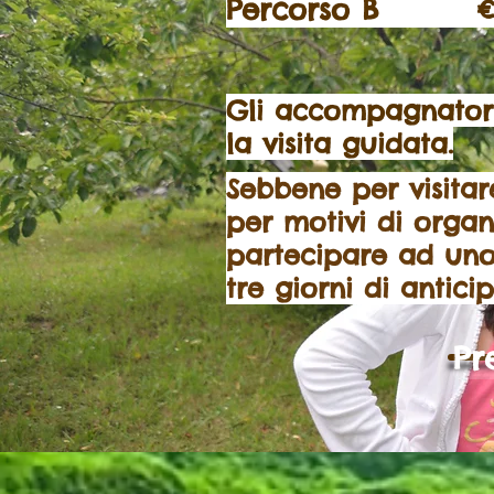
Percorso B € 5.0
Gli accompagnatori p
la visita guidata.
Sebbene per visitar
per motivi di organ
partecipare ad uno
tre giorni di antici
Pr