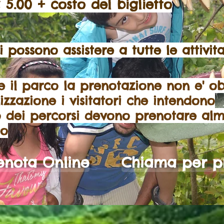
0 + costo del biglietto
ossono assistere a tutte le attivita'
e il parco la prenotazione non e' ob
izzazione i visitatori che intendono
 dei percorsi devono prenotare al
po
enota Online
Chiama per p